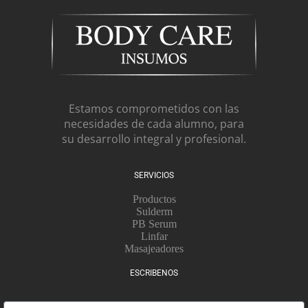
Estamos comprometidos con las
necesidades de cada alumno, para
su desarrollo integral y profesional.
SERVICIOS
Productos
Sulderm
PB Serum
Linfar
Masajeadores
ESCRIBENOS