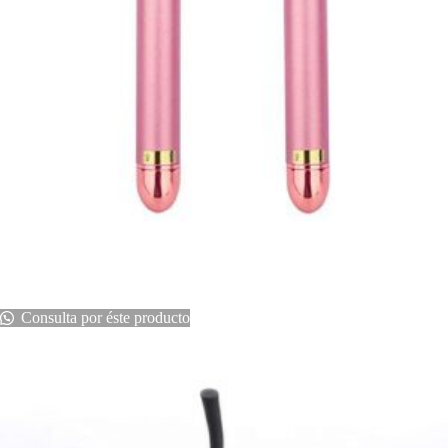
RODILLO VIBRATORIO – Masajeadores Faciales
$
10
Consulta por éste producto