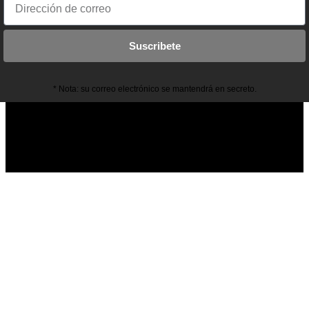
Suscribete
* Nota: su correo electrónico se mantendrá en secreto.
© 2022 Body Care Insumos. Todos los derechos reservados.
Diseñada por
Navelu Marketing
FACEBOOK
INSTAGRAM
WHATSAPP